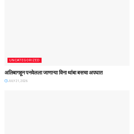
UNCATEGORIZED
अलिबागहून पनवेलला जाणाऱ्या विना थांबा बसचा अपघात
JULY 21, 2026