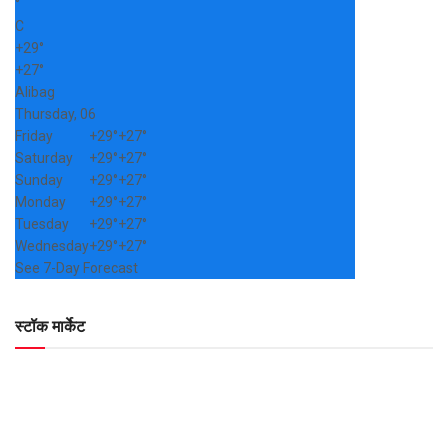
°
C
+
29°
+
27°
Alibag
Thursday, 06
Friday
+
29°
+
27°
Saturday
+
29°
+
27°
Sunday
+
29°
+
27°
Monday
+
29°
+
27°
Tuesday
+
29°
+
27°
Wednesday
+
29°
+
27°
See 7-Day Forecast
स्टॉक मार्केट