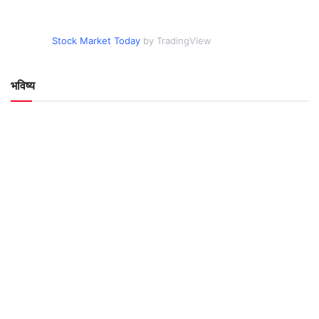
Stock Market Today
by TradingView
भविष्य