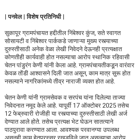
| पनवेल | विशेष प्रतिनिधी |
सुकापूर ग्रामपंचायत हद्दीतील निंबेश्वर कुंज, सते स्वागत
सोसायटी व निंबेश्वर पार्ककडे जाणाऱ्या मुख्य रस्त्याच्या
दुरुस्तीसाठी अनेक वेळा लेखी निवेदने देऊनही प्रत्यक्षात
कोणतीही कार्यवाही होत नसल्याचा आरोप स्थानिक रहिवासी
चेतन पांडुरंग केणी यांनी केला आहे. ग्रामपंचायतीकडून वारंवार
केवळ तोंडी आश्वासने दिली जात असून, काम मात्र सुरू होत
नसल्याने नागरिकांमध्ये तीव्र नाराजी व्यक्त होत आहे.
चेतन केणी यांनी ग्रामसेवक व सरपंच यांना दिलेल्या ताज्या
निवेदनात नमूद केले आहे. यापूर्वी 17 ऑक्टोबर 2025 तसेच
12 फेब्रुवारी रोजीही या रस्त्याच्या दुरुस्तीसाठी लेखी अर्ज
देण्यात आले होते. तसेच प्रत्यक्ष भेट घेऊन सातत्याने
पाठपुरावा करण्यात आला. आवश्यक परवानग्या उपलब्ध
असूनही काम हेतुपुरस्सर रखडविले जात असल्याचा आरोप