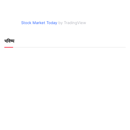
Stock Market Today
by TradingView
भविष्य