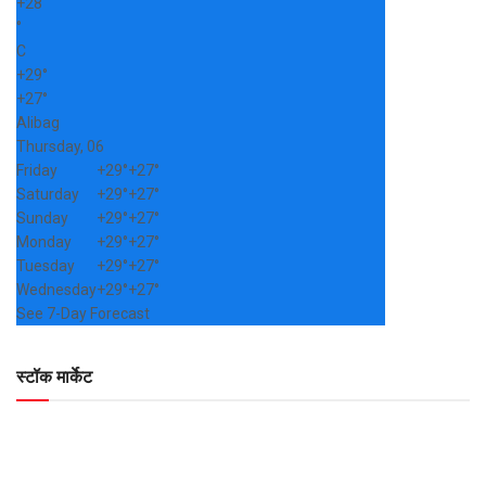
+
28
°
C
+
29°
+
27°
Alibag
Thursday, 06
Friday
+
29°
+
27°
Saturday
+
29°
+
27°
Sunday
+
29°
+
27°
Monday
+
29°
+
27°
Tuesday
+
29°
+
27°
Wednesday
+
29°
+
27°
See 7-Day Forecast
स्टॉक मार्केट