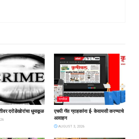
पनवेल
तगतीवर दरोडेखोरांचा धुमाकूळ
एचपी गॅस ग्राहकांना ई- केवायसी करण्याचे
आवाहन
26
AUGUST 3, 2026