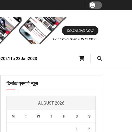
e2021 to 23Jan2023
दिनांक प्रमाणे न्यूस
AUGUST 2026
M
T
W
T
F
S
S
1
2