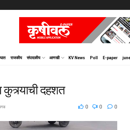
घात
राजकीय
संपादकीय
आणखी
KV News
Poll
E-paper
jun
 कुत्र्याची दहशत
0
0
0
यगड