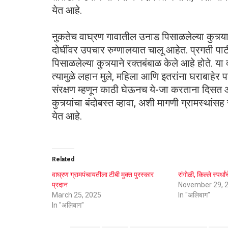
येत आहे.
नुकतेच वाघ्रण गावातील उनाड पिसाळलेल्या कुत्र्याने
दोघींवर उपचार रुग्णालयात चालू आहेत. प्रगती पाट
पिसाळलेल्या कुत्र्याने रक्तबंबाळ केले आहे होते. य
त्यामुळे लहान मुले, महिला आणि इतरांना घराबाहे
संरक्षण म्हणून काठी घेऊनच ये-जा करताना दिसत आहे
कुत्र्यांचा बंदोबस्त व्हावा, अशी मागणी ग्रामस्थ
येत आहे.
Related
वाघ्रण ग्रामपंचायतीला टीबी मुक्त पुरस्कार
रांगोळी, किल्ले स्पर्ध
प्रदान
November 29, 
March 25, 2025
In "अलिबाग"
In "अलिबाग"