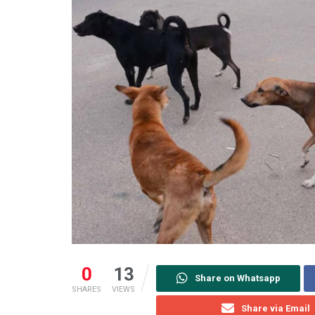
0
13
Share on Whatsapp
SHARES
VIEWS
Share via Email