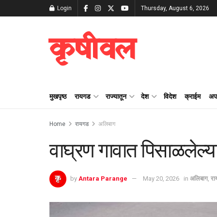
Login
Thursday, August 6, 2026
कृषीवल
मुखपृष्ठ
रायगड
राज्यातून
देश
विदेश
क्राईम
अप
Home
रायगड
अलिबाग
वाघ्रण गावात पिसाळलेल्या
by
Antara Parange
May 20, 2026
in
अलिबाग
,
रा