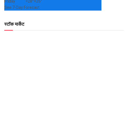
Friday
+
28°
+
26°
See 7-Day Forecast
स्टॉक मार्केट