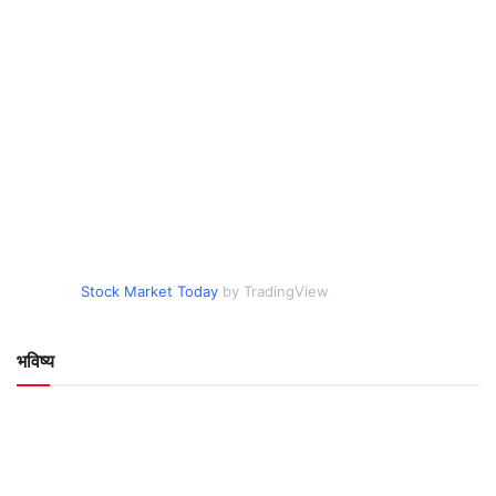
Stock Market Today
by TradingView
भविष्य