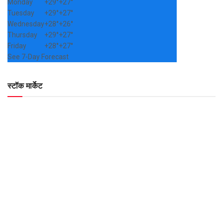
Monday
+
29°
+
27°
Tuesday
+
29°
+
27°
Wednesday
+
28°
+
26°
Thursday
+
29°
+
27°
Friday
+
28°
+
27°
See 7-Day Forecast
स्टॉक मार्केट