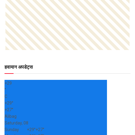
हवामान अपडेट्स
+
29
°
C
+
29°
+
27°
Alibag
Saturday, 08
Sunday
+
29°
+
27°