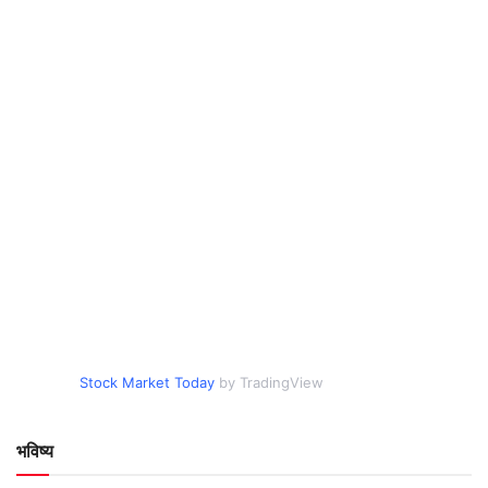
Stock Market Today
by TradingView
भविष्य