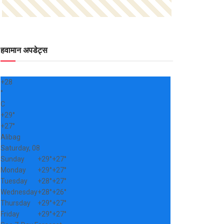
हवामान अपडेट्स
+
28
°
C
+
29°
+
27°
Alibag
Saturday, 08
Sunday
+
29°
+
27°
Monday
+
29°
+
27°
Tuesday
+
28°
+
27°
Wednesday
+
28°
+
26°
Thursday
+
29°
+
27°
Friday
+
29°
+
27°