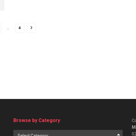
…
4
Browse by Category
Co
Ma
Browse
0
Select Category