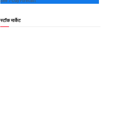
See 7-Day Forecast
स्टॉक मार्केट