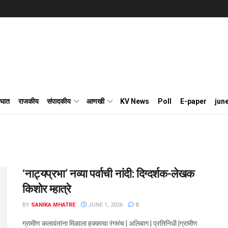
घात
राजकीय
संपादकीय
आणखी
KV News
Poll
E-paper
jun
‌‘नाट्यप्रभा’ नव्या पर्वाची नांदी: दिग्दर्शक-लेखक
किशोर म्हात्रे
BY
SANIKA MHATRE
JUNE 1, 2026
0
ग्रामीण कलावंतांना मिळाला हक्काचा रंगमंच | अलिबाग | प्रतिनिधी |ग्रामीण