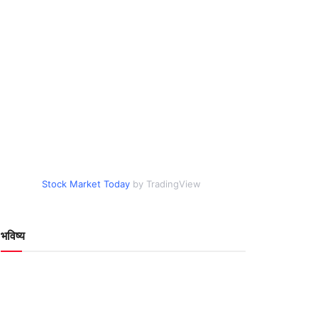
Stock Market Today
by TradingView
भविष्य