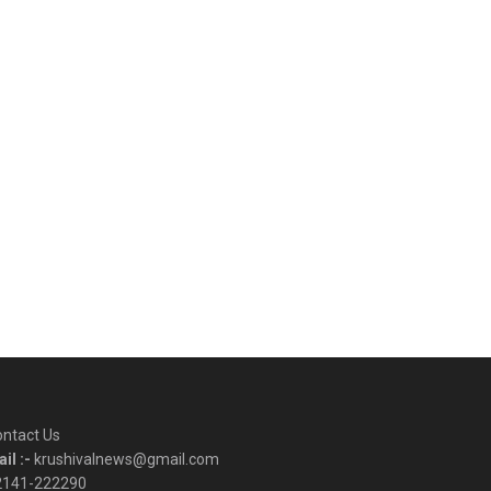
ntact Us
il :-
krushivalnews@gmail.com
2141-222290