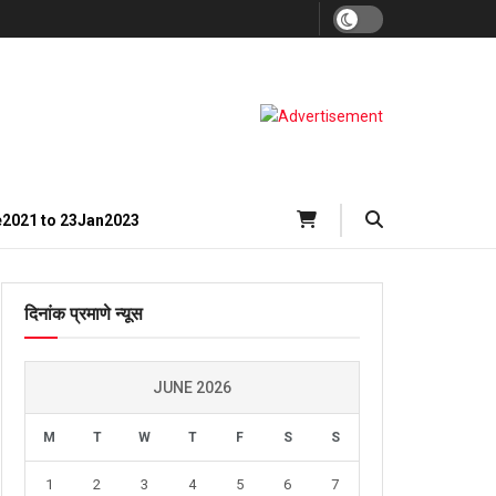
e2021 to 23Jan2023
दिनांक प्रमाणे न्यूस
JUNE 2026
M
T
W
T
F
S
S
1
2
3
4
5
6
7