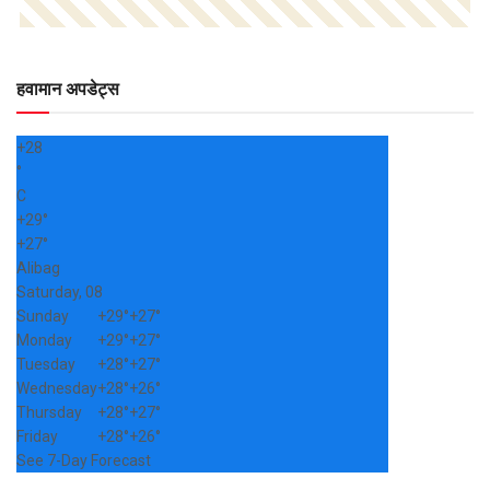
हवामान अपडेट्स
+
28
°
C
+
29°
+
27°
Alibag
Saturday, 08
Sunday
+
29°
+
27°
Monday
+
29°
+
27°
Tuesday
+
28°
+
27°
Wednesday
+
28°
+
26°
Thursday
+
28°
+
27°
Friday
+
28°
+
26°
See 7-Day Forecast