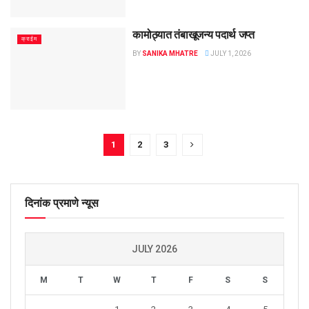
कामोठ्यात तंबाखूजन्य पदार्थ जप्त
क्राईम
BY
SANIKA MHATRE
JULY 1, 2026
1
2
3
दिनांक प्रमाणे न्यूस
JULY 2026
M
T
W
T
F
S
S