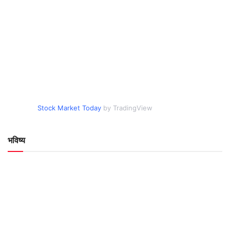
Stock Market Today
by TradingView
भविष्य