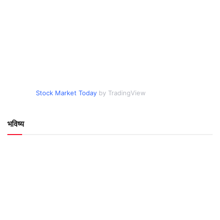
Stock Market Today
by TradingView
भविष्य