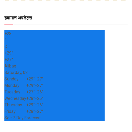
हवामान अपडेट्स
+
28
°
C
+
29°
+
27°
Alibag
Saturday, 08
Sunday
+
29°
+
27°
Monday
+
29°
+
27°
Tuesday
+
27°
+
26°
Wednesday
+
28°
+
26°
Thursday
+
29°
+
26°
Friday
+
28°
+
27°
See 7-Day Forecast