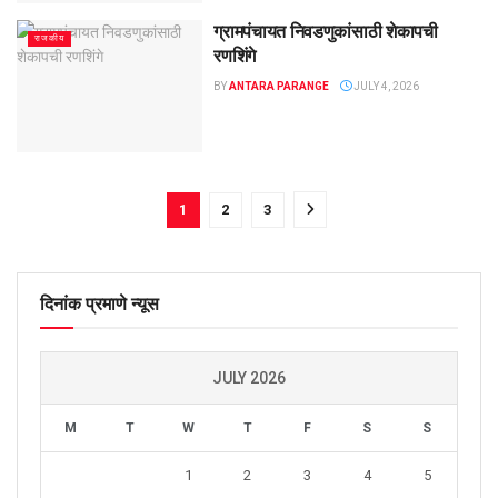
ग्रामपंचायत निवडणुकांसाठी शेकापची
राजकीय
रणशिंगे
BY
ANTARA PARANGE
JULY 4, 2026
1
2
3
दिनांक प्रमाणे न्यूस
JULY 2026
M
T
W
T
F
S
S
1
2
3
4
5