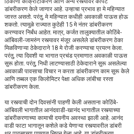
ठिकाणी काँक्रीटीकरण आणि अन्य रस्त्यावर कार्पेट
डांबरीकरण केले जाणार आहे. उन्हाचा प्रभाव हा मे महिन्यात
जास्त असतो. परंतु, मे महिन्यात कधीही अवकाळी पाऊस होऊ
शकतो. त्यामुळे राज्यात कुठेही 15 मे नंतर डांबरीकरण
करण्यावर निर्बंध आहेत. मात्र, कर्जत तालुक्यातील कोठिंबे-
आंबिवली-जामरुंग रस्त्यावर मंजूर असलेले डांबरीकरण ठेका
मिळविणाऱ्या ठेकेदाराने 18 मे रोजी करण्याचा प्रयत्न केला.
परंतु, त्या दिवशी या भागात प्रचंड प्रमाणात अवकाळी पाऊस
सुरू होता. परंतु, निधी लाटण्यासाठी ठेकेदाराने सुरू असलेल्या
अवकाळी पावसाचा विचार न करता डांबरीकरण काम सुरू केले
आणि तब्बल एक किलोमिटर पेक्षा अधिक लांबीचा रस्ता
डांबरीकरण केला.
या रस्त्याची दोन दिवसांनी पाहणी केली असताना कोठिंबे-
आंबिवली भागातील आनंदवाडी-खानंद भागातील रस्त्याच्या
डांबरीकरणाच्या कामाची दयनीय अवस्था झाली आहे. आनंद
वाडी फाटा भागातून कशेले कडे येणाऱ्या रस्त्यावरील डांबरी
थर पावसाच्या पाण्यात निघून गेला आहे. या डांबरीकरण