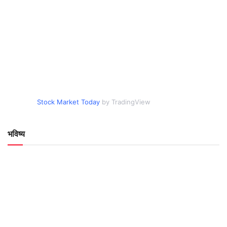
Stock Market Today
by TradingView
भविष्य