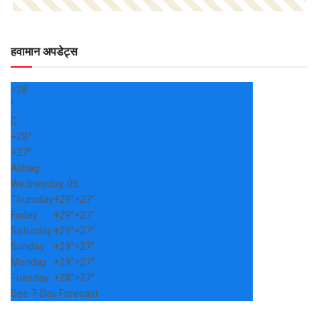
हवामान अपडेट्स
+
28
°
C
+
28°
+
27°
Alibag
Wednesday, 05
Thursday
+
29°
+
27°
Friday
+
29°
+
27°
Saturday
+
29°
+
27°
Sunday
+
29°
+
27°
Monday
+
29°
+
27°
Tuesday
+
28°
+
27°
See 7-Day Forecast