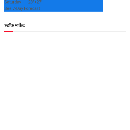
Saturday
+
28°
+
27°
See 7-Day Forecast
स्टॉक मार्केट