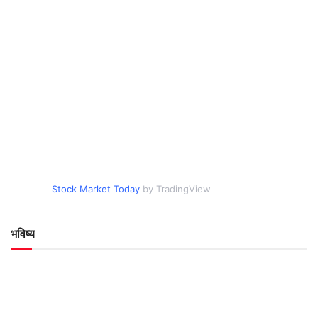
Stock Market Today
by TradingView
भविष्य