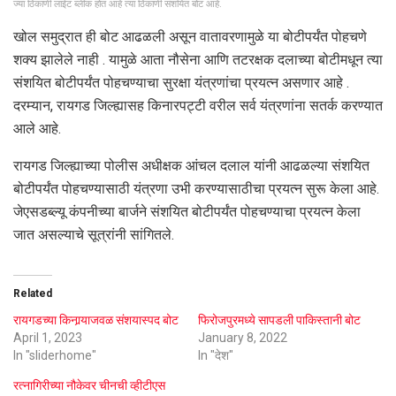
ज्या ठिकाणी लाईट ब्लींक होत आहे त्या ठिकाणी संशयित बोट आहे.
खोल समुद्रात ही बोट आढळली असून वातावरणामुळे या बोटीपर्यंत पोहचणे
शक्य झालेले नाही . यामुळे आता नौसेना आणि तटरक्षक दलाच्या बोटीमधून त्या
संशयित बोटीपर्यंत पोहचण्याचा सुरक्षा यंत्रणांचा प्रयत्न असणार आहे .
दरम्यान, रायगड जिल्ह्यासह किनारपट्टी वरील सर्व यंत्रणांना सतर्क करण्यात
आले आहे.
रायगड जिल्ह्याच्या पोलीस अधीक्षक आंचल दलाल यांनी आढळल्या संशयित
बोटीपर्यंत पोहचण्यासाठी यंत्रणा उभी करण्यासाठीचा प्रयत्न सुरू केला आहे.
जेएसडब्ल्यू कंपनीच्या बार्जने संशयित बोटीपर्यंत पोहचण्याचा प्रयत्न केला
जात असल्याचे सूत्रांनी सांगितले.
Related
रायगडच्या किनार्‍याजवळ संशयास्पद बोट
फिरोजपुरमध्ये सापडली पाकिस्तानी बोट
April 1, 2023
January 8, 2022
In "sliderhome"
In "देश"
रत्नागिरीच्या नौकेवर चीनची व्हीटीएस