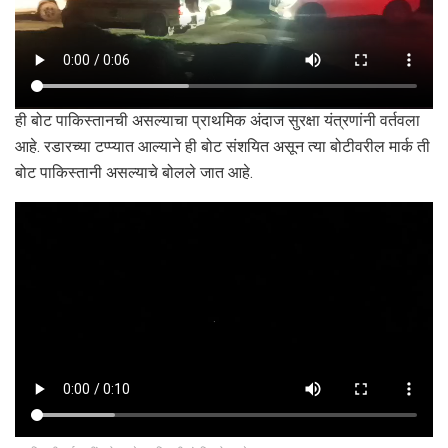
ही बोट पाकिस्तानची असल्याचा प्राथमिक अंदाज सुरक्षा यंत्रणांनी वर्तवला
आहे. रडारच्या टप्प्यात आल्याने ही बोट संशयित असून त्या बोटीवरील मार्क ती
बोट पाकिस्तानी असल्याचे बोलले जात आहे.