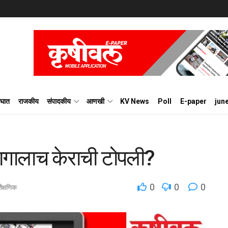
घात
राजकीय
संपादकीय
आणखी
KV News
Poll
E-paper
jun
भागालाच केराची टोपली?
0
0
0
शैक्षणिक