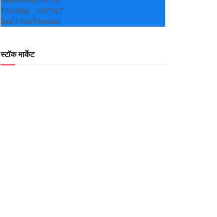
Wednesday
+
29°
+
27°
Thursday
+
29°
+
27°
See 7-Day Forecast
स्टॉक मार्केट