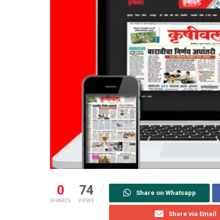
0
74
Share on Whatsapp
SHARES
VIEWS
Share via Email