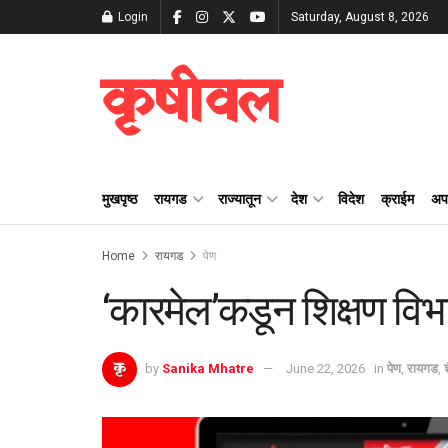
Login
Saturday, August 8, 2026
कृषीवल
मुखपृष्ठ
रायगड
राज्यातून
देश
विदेश
क्राईम
अप
Home
रायगड
पेण
‌‘कारमेल’कडून शिक्षण वि
by
Sanika Mhatre
June 22, 2026
in
पेण
,
रायगड
,