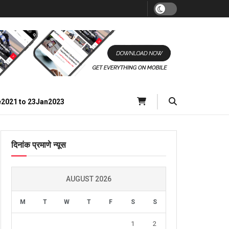
e2021 to 23Jan2023
दिनांक प्रमाणे न्यूस
AUGUST 2026
M
T
W
T
F
S
S
1
2