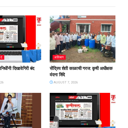
ME
अलिबाग
िनिधींनी दिखावेगिरी बंद
सेंद्रिय शेती काळाची गरज: कृषी अधीक्षक
वंदना शिंदे
26
AUGUST 7, 2026