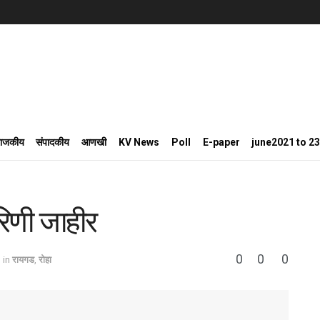
राजकीय
संपादकीय
आणखी
KV News
Poll
E-paper
june2021 to 2
रिणी जाहीर
0
0
0
in
रायगड
,
रोहा