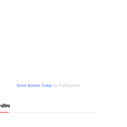
Stock Market Today
by TradingView
भविष्य