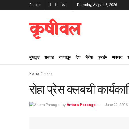
Login
Thursday, August 6, 2026
कृषीवल
मुखपृष्ठ
रायगड
राज्यातून
देश
विदेश
क्राईम
अपघात
Home
रायगड
रोहा प्रेस क्लबची कार्यका
by
Antara Parange
June 22, 2026