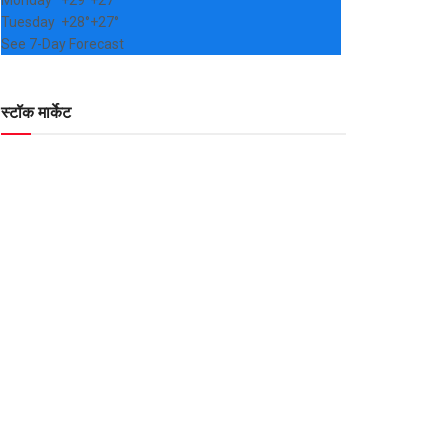
Monday
+
29°
+
27°
Tuesday
+
28°
+
27°
See 7-Day Forecast
स्टॉक मार्केट