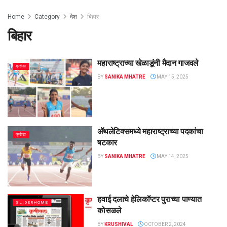
Home
Category
देश
बिहार
बिहार
महाराष्ट्राच्या खेळाडूंनी मैदान गाजवले
क्रीडा
BY
SANIKA MHATRE
MAY 15, 2025
अ‍ॅथलेटिक्समध्ये महाराष्ट्राच्या पदकांचा
क्रीडा
षटकार
BY
SANIKA MHATRE
MAY 14, 2025
हवाई दलाचे हेलिकॉप्टर पुराच्या पाण्यात
SLIDERHOME
कोसळले
BY
KRUSHIVAL
OCTOBER 2, 2024