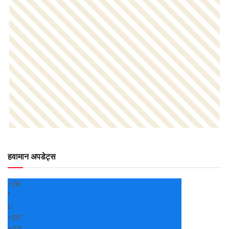
हवामान अपडेट्स
+
28
°
C
+
29°
+
27°