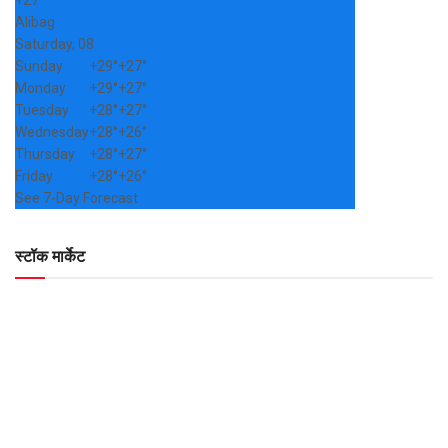
Alibag
Saturday, 08
Sunday
+
29°
+
27°
Monday
+
29°
+
27°
Tuesday
+
28°
+
27°
Wednesday
+
28°
+
26°
Thursday
+
28°
+
27°
Friday
+
28°
+
26°
See 7-Day Forecast
स्टॉक मार्केट