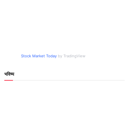
Stock Market Today
by TradingView
भविष्य