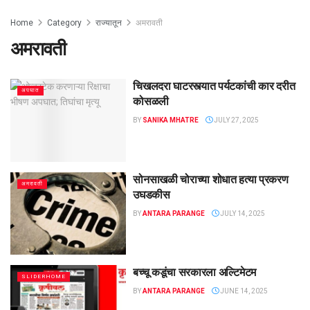
Home
Category
राज्यातून
अमरावती
अमरावती
चिखलदरा घाटरस्त्यात पर्यटकांची कार दरीत
अपघात
कोसळली
BY
SANIKA MHATRE
JULY 27, 2025
सोनसाखळी चोराच्या शोधात हत्या प्रकरण
अमरावती
उघडकीस
BY
ANTARA PARANGE
JULY 14, 2025
बच्चू कडूंचा सरकारला अल्टिमेटम
SLIDERHOME
BY
ANTARA PARANGE
JUNE 14, 2025