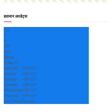
हवामान अपडेट्स
+
29
°
C
+
29°
+
27°
Alibag
Friday, 07
Saturday
+
29°
+
27°
Sunday
+
29°
+
27°
Monday
+
29°
+
27°
Tuesday
+
28°
+
27°
Wednesday
+
28°
+
27°
Thursday
+
29°
+
27°
See 7-Day Forecast