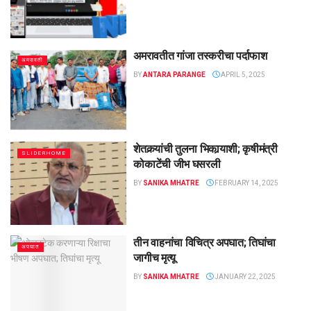
अमरावतीत गांजा तस्करीचा पर्दाफाश
अमरावती
BY
ANTARA PARANGE
APRIL 5, 2025
शेतकर्‍यांची तुलना भिकार्‍याशी; कृषीमंत्री
SLIDERHOME
कोकाटेंची जीभ घसरली
BY
SANIKA MHATRE
FEBRUARY 14, 2025
तीन वाहनांचा विचित्र अपघात; तिघांचा
अपघात
जागीच मृत्यू
BY
SANIKA MHATRE
JANUARY 22, 2025