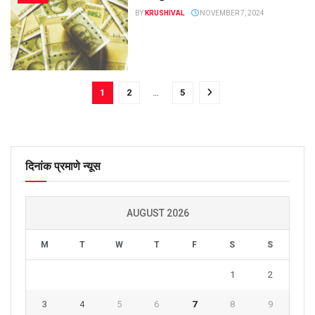
BY
KRUSHIVAL
NOVEMBER 7, 2024
1
2
…
5
दिनांक प्रमाणे न्यूस
AUGUST 2026
M
T
W
T
F
S
S
1
2
3
4
5
6
7
8
9