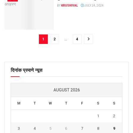
BY
KRUSHIVAL
JULY 24, 2024
1
2
…
4
दिनांक प्रमाणे न्यूस
AUGUST 2026
M
T
W
T
F
S
S
1
2
3
4
5
6
7
8
9