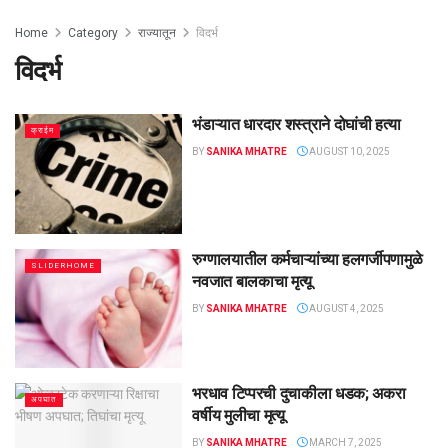
Home
Category
राज्यातून
विदर्भ
विदर्भ
भंडाऱ्यात धारदार शस्त्राने दोघांची हत्या
क्राईम
BY
SANIKA MHATRE
AUGUST 10, 2025
रुग्णालयातील कर्मचाऱ्यांच्या हलगर्जीपणामुळे
SLIDERHOME
नवजात बालकाचा मृत्यू
BY
SANIKA MHATRE
AUGUST 4, 2025
भरधाव टिप्परची दुचाकीला धडक; अकरा
अपघात
वर्षीय मुलीचा मृत्यू
BY
SANIKA MHATRE
MARCH 7, 2025