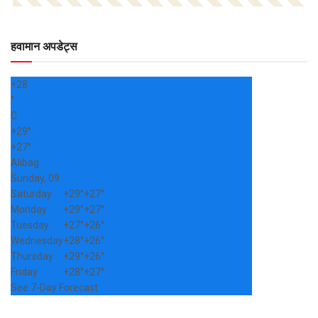
हवामान अपडेट्स
+
28
°
C
+
29°
+
27°
Alibag
Sunday, 09
Saturday
+
29°
+
27°
Monday
+
29°
+
27°
Tuesday
+
27°
+
26°
Wednesday
+
28°
+
26°
Thursday
+
29°
+
26°
Friday
+
28°
+
27°
See 7-Day Forecast