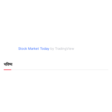
Stock Market Today
by TradingView
भविष्य