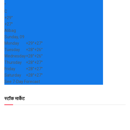
°
C
+
29°
+
27°
Alibag
Sunday, 09
Monday
+
29°
+
27°
Tuesday
+
28°
+
26°
Wednesday
+
28°
+
26°
Thursday
+
28°
+
27°
Friday
+
28°
+
27°
Saturday
+
28°
+
27°
See 7-Day Forecast
स्टॉक मार्केट