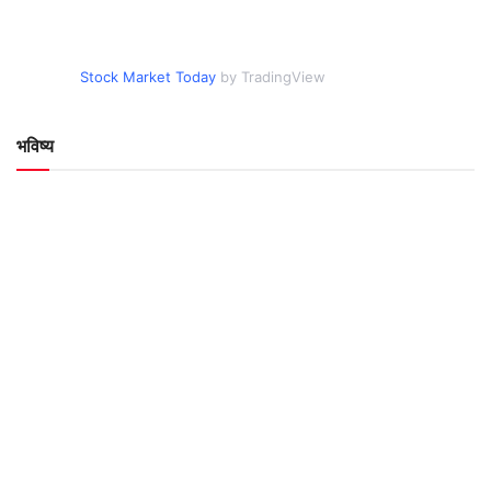
Stock Market Today
by TradingView
भविष्य