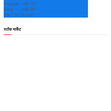
Thursday
+
28°
+
27°
Friday
+
28°
+
26°
See 7-Day Forecast
स्टॉक मार्केट