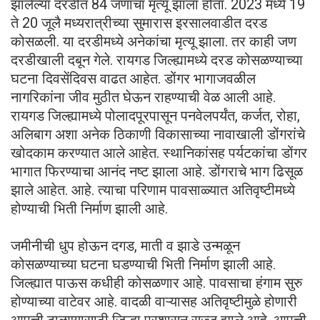
झालेल्या दरडीत 84 जणांचा मृत्यू झाला होता. 2023 मध्ये 19
ते 20 जूलै मध्यरात्रीच्या सुमारास इरसालवाडीत दरड
कोसळली. या दरडीमध्ये अनेकांचा मृत्यू झाला. तर काही जण
दरडीखाली दबून गेले. रायगड जिल्ह्यामध्ये दरड कोसळण्याच्या
घटना दिवसेंदिवस वाढत आहेत. डोंगर भागाजवळील
नागरिकांना जीव मुठीत घेऊन राहण्याची वेळ आली आहे.
रायगड जिल्ह्यामध्ये पोलादपूरपासून पनवेलपर्यंत, कर्जत, रोहा,
अलिबाग अशा अनेक ठिकाणी विकासाच्या नावाखाली डोंगरांचे
खोदकाम करण्यात आले आहेत. स्थानिकांसह पर्यटकांचा डोंगर
भागात फिरण्याचा आनंद नष्ट झाला आहे. डोंगराचे भाग ढिसूळ
झाले आहेत. आहे. त्याचा परिणाम पावसाळ्यात अतिवृष्टीमध्ये
होण्याची भिती निर्माण झाली आहे.
जमीनीची धुप होऊन दगड, माती व झाडे उन्मळून
कोसळण्याच्या घटना घडण्याची भिती निर्माण झाली आहे.
जिल्ह्यात पाऊस कधीही कोसळणार आहे. पावसाचा हंगाम सुरु
होण्याच्या वाटेवर आहे. वादळी वाऱ्यासह अतिवृष्टीमुळे होणारी
आपत्ती टाळण्यासाठी जिल्हा प्रशासन सज्ज झाले आहे. आपत्ती