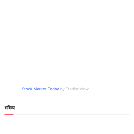
Stock Market Today
by TradingView
भविष्य