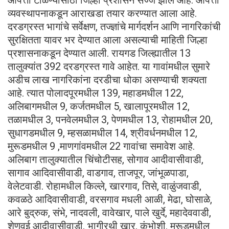
व्यवस्थापनाकडून आराखडा तयार करण्यात आला आहे.
दरडग्रस्त भागांचे सर्वेक्षण, तज्ज्ञांचे मार्गदर्शन आणि नागरिकांची
सुरक्षितता यावर भर देण्यात आला असल्याची माहिती जिल्हा
प्रशासनाकडून देण्यात आली. रायगड जिल्ह्यातील 13
तालुक्यांत 392 दरडग्रस्त गावे आहेत. या गावांमधील सुमारे
अडीच लाख नागरिकांना दरडीचा धोका असण्याची शक्यता
आहे. त्यात पोलादपूरमधील 139, महाडमधील 122,
अलिबागमधील 9, कर्जतमधील 5, खालापूरमधील 12,
तळामधील 3, पनवेलमधील 3, पेणमधील 13, रोहामधील 20,
सुधागडमधील 9, म्हसळामधील 14, श्रीवर्धनमधील 12,
मुरूडमधील 9 ,माणगांवमधील 22 गावांचा समावेश आहे.
अलिबाग तालुक्यातील चिंचोटीसह, सोगाव आदीवासीवाडी,
सागाव आदिवासीवाडी, वाडगाव, ताजपूर, जांभूळपाडा,
वेलेटवाडी. रोहामधील किल्ले, खारगाव, तिसे, वाळुंजवाडी,
कवळठे आदिवासीवाडी, वरसगाव मधली आळी, मेढा, घोसाळे,
आरे बुद्रुक, संभे, नादवली, वावेखार, पाले खुर्दे, महादेववाडी,
शेणवई आदीवासीवाडी, भागीरथी खार, कुंभोशी. मूरूडमधील