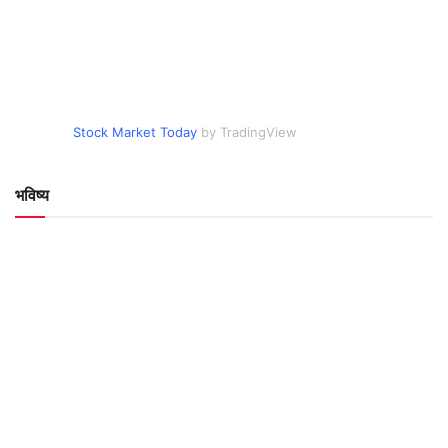
Stock Market Today
by TradingView
भविष्य