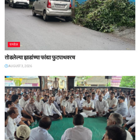
पनवेल
तोडलेल्या झाडांच्या फांद्या फुटपाथवरच
AUGUST 3, 2026