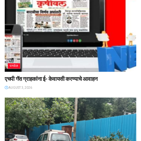
पनवेल
एचपी गॅस ग्राहकांना ई- केवायसी करण्याचे आवाहन
AUGUST 3, 2026