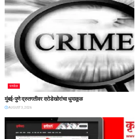
पनवेल
मुंबई-पुणे द्रुतगतीवर दरोडेखोरांचा धुमाकूळ
AUGUST 3, 2026