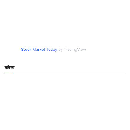
Stock Market Today
by TradingView
भविष्य