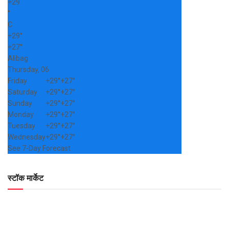
+
29
°
C
+
29°
+
27°
Alibag
Thursday, 06
Friday
+
29°
+
27°
Saturday
+
29°
+
27°
Sunday
+
29°
+
27°
Monday
+
29°
+
27°
Tuesday
+
29°
+
27°
Wednesday
+
29°
+
27°
See 7-Day Forecast
स्टॉक मार्केट