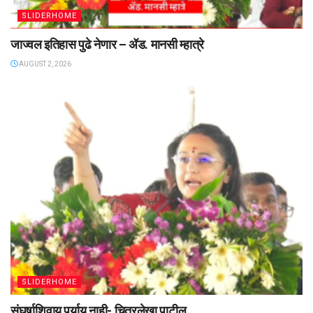
SLIDERHOME
जाज्वल इतिहास पुढे नेणार – ॲड. मानसी म्हात्रे
AUGUST 2, 2026
SLIDERHOME
संघर्षाशिवाय पर्याय नाही- चित्रलेखा पाटील