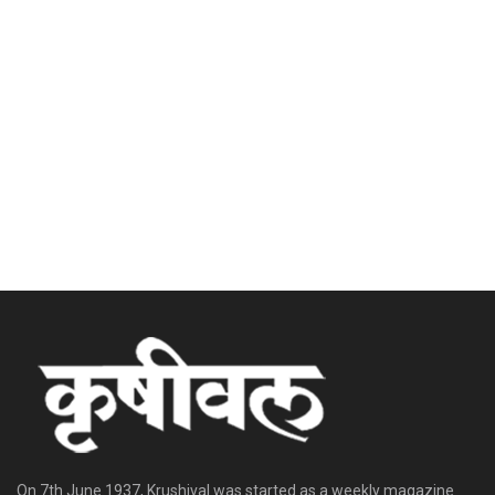
On 7th June 1937, Krushival was started as a weekly magazine