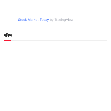
Stock Market Today
by TradingView
भविष्य