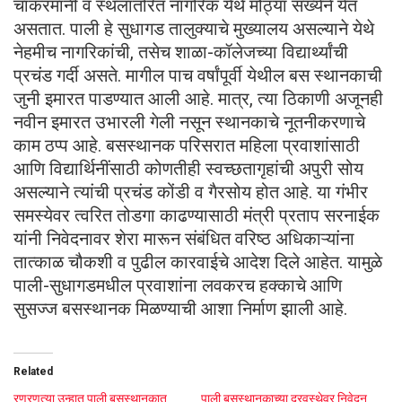
चाकरमानी व स्थलांतरित नागरिक येथे मोठ्या संख्येने येत
असतात. पाली हे सुधागड तालुक्याचे मुख्यालय असल्याने येथे
नेहमीच नागरिकांची, तसेच शाळा-कॉलेजच्या विद्यार्थ्यांची
प्रचंड गर्दी असते. मागील पाच वर्षांपूर्वी येथील बस स्थानकाची
जुनी इमारत पाडण्यात आली आहे. मात्र, त्या ठिकाणी अजूनही
नवीन इमारत उभारली गेली नसून स्थानकाचे नूतनीकरणाचे
काम ठप्प आहे. बसस्थानक परिसरात महिला प्रवाशांसाठी
आणि विद्यार्थिनींसाठी कोणतीही स्वच्छतागृहांची अपुरी सोय
असल्याने त्यांची प्रचंड कोंडी व गैरसोय होत आहे. या गंभीर
समस्येवर त्वरित तोडगा काढण्यासाठी मंत्री प्रताप सरनाईक
यांनी निवेदनावर शेरा मारून संबंधित वरिष्ठ अधिकाऱ्यांना
तात्काळ चौकशी व पुढील कारवाईचे आदेश दिले आहेत. यामुळे
पाली-सुधागडमधील प्रवाशांना लवकरच हक्काचे आणि
सुसज्ज बसस्थानक मिळण्याची आशा निर्माण झाली आहे.
Related
रणरणत्या उन्हात पाली बसस्थानकात
पाली बसस्थानकाच्या दुरवस्थेवर निवेदन