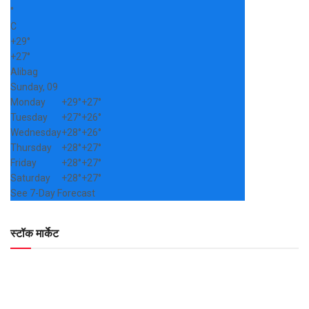
°
C
+
29°
+
27°
Alibag
Sunday, 09
Monday
+
29°
+
27°
Tuesday
+
27°
+
26°
Wednesday
+
28°
+
26°
Thursday
+
28°
+
27°
Friday
+
28°
+
27°
Saturday
+
28°
+
27°
See 7-Day Forecast
स्टॉक मार्केट