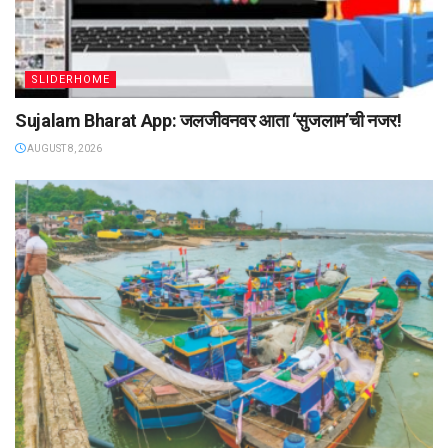
SLIDERHOME
Sujalam Bharat App: जलजीवनवर आता ‌‘सुजलाम‌’ची नजर!
AUGUST 8, 2026