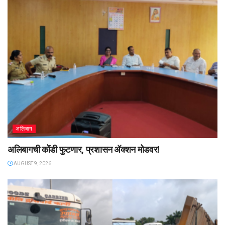
अलिबाग
अलिबागची कोंडी फुटणार, प्रशासन ॲक्शन मोडवर!
AUGUST 9, 2026