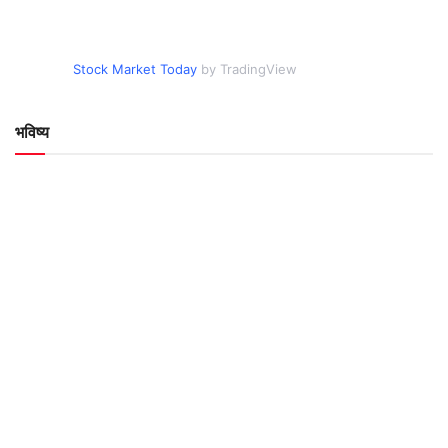
Stock Market Today
by TradingView
भविष्य