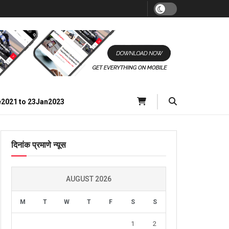
e2021 to 23Jan2023
दिनांक प्रमाणे न्यूस
AUGUST 2026
M
T
W
T
F
S
S
1
2