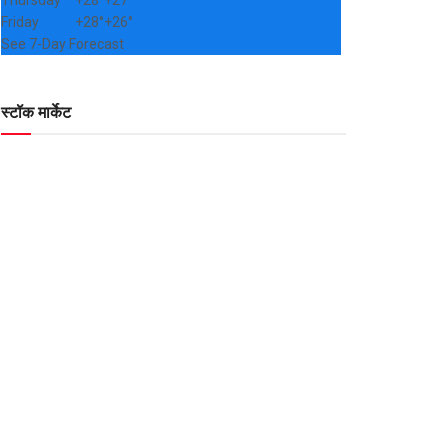
Thursday
+
28°
+
27°
Friday
+
28°
+
26°
See 7-Day Forecast
स्टॉक मार्केट