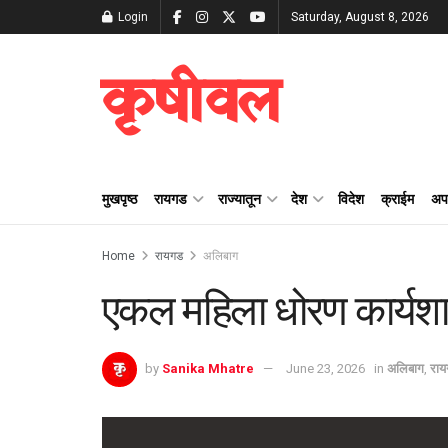
Login
Saturday, August 8, 2026
कृषीवल
मुखपृष्ठ
रायगड
राज्यातून
देश
विदेश
क्राईम
अप
Home
रायगड
अलिबाग
एकल महिला धोरण कार्यशा
by
Sanika Mhatre
June 23, 2026
in
अलिबाग
,
रा