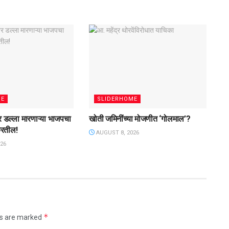
ME
SLIDERHOME
वर डल्ला मारणाऱ्या भाजपचा
खोती जमिनींच्या मोजणीत ‌‘गोलमाल‌’?
करतील!
AUGUST 8, 2026
26
*
ds are marked