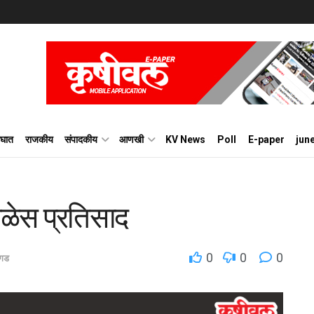
घात
राजकीय
संपादकीय
आणखी
KV News
Poll
E-paper
jun
ळेस प्रतिसाद
0
0
0
यगड