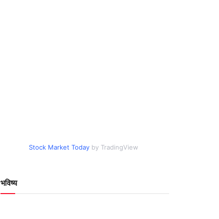
Stock Market Today
by TradingView
भविष्य