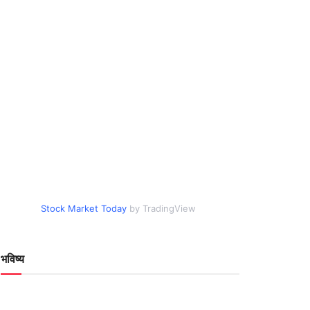
Stock Market Today
by TradingView
भविष्य