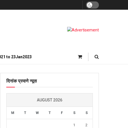
021 to 23Jan2023
दिनांक प्रमाणे न्यूस
AUGUST 2026
M
T
W
T
F
S
S
1
2