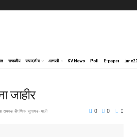
ात
राजकीय
संपादकीय
आणखी
KV News
Poll
E-paper
june2
जना जाहीर
0
0
0
in
रायगड
,
शैक्षणिक
,
सुधागड- पाली