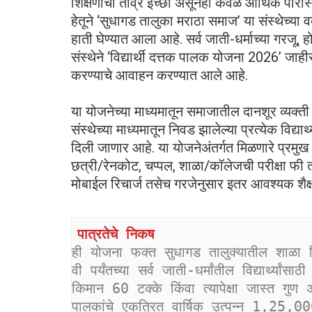
शिक्षणाची तीव्र इच्छा असूनही केवळ आर्थिक परिस्थितीम
हेतूने ‘सुधागड तालुका मराठा समाज’ या संस्थेच्या 
हाती घेण्यात आला आहे. सर्व जाती-धर्माच्या गरजू, होत
संस्थेने ‘विद्यार्थी दत्तक पालक योजना 2026’ जाहीर 
करण्याचे आवाहन करण्यात आले आहे.
या योजनेच्या माध्यमातून समाजातील दानशूर व्यक्ती गर
संस्थेच्या माध्यमातून निवड झालेल्या प्रत्येक विद्या
दिली जाणार आहे. या योजनेअंतर्गत मिळणारे प्रमुख 
छत्री/रेनकोट, चप्पल, शाळा/कॉलेजची परीक्षा फी त
मोबाईल रिचार्ज तसेच गरजेनुसार इतर आवश्यक शैक्षणि
पात्रतेचे निकष
ही योजना फक्त सुधागड तालुक्यातील शाळा किं
वी पर्यंतच्या सर्व जाती-धर्मांतील विद्यार्थ्यांसा
किमान 60 टक्के किंवा त्यापेक्षा जास्त गु
पालकांचे एकत्रित वार्षिक उत्पन्न 1,25,000