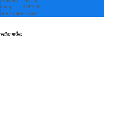
Thursday
+
28°
+
27°
Friday
+
28°
+
26°
See 7-Day Forecast
स्टॉक मार्केट