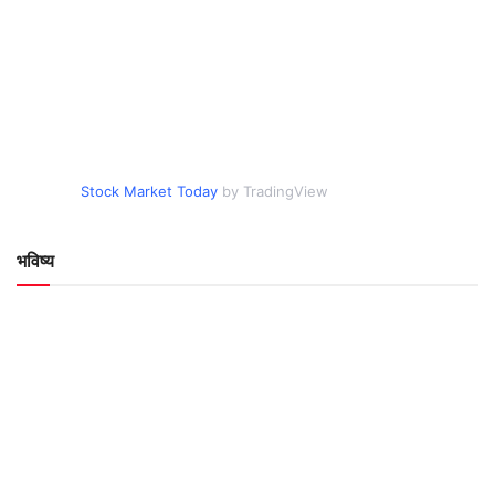
Stock Market Today
by TradingView
भविष्य