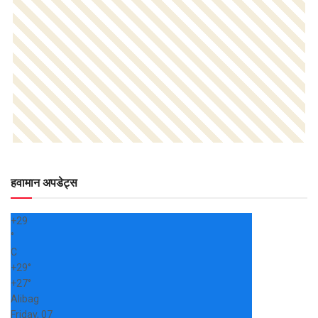
हवामान अपडेट्स
+
29
°
C
+
29°
+
27°
Alibag
Friday, 07