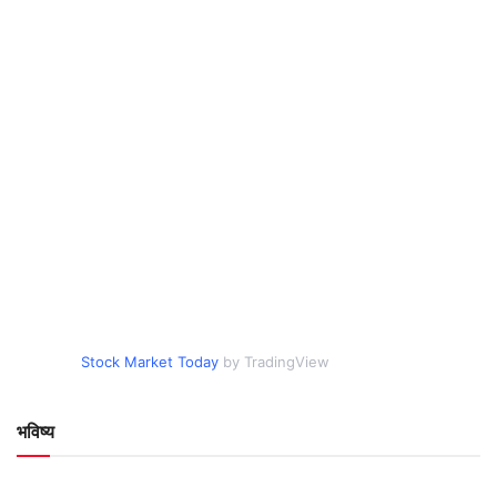
Stock Market Today
by TradingView
भविष्य