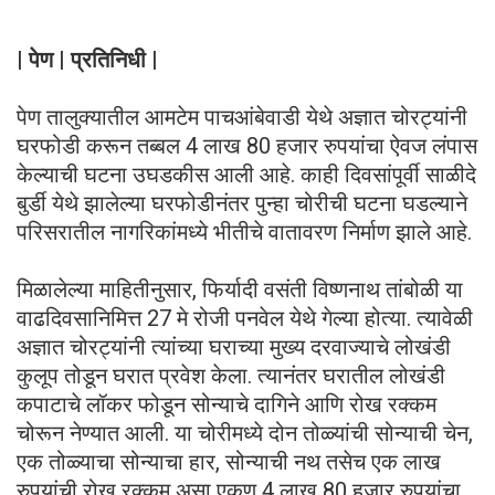
| पेण | प्रतिनिधी |
पेण तालुक्यातील आमटेम पाचआंबेवाडी येथे अज्ञात चोरट्यांनी
घरफोडी करून तब्बल 4 लाख 80 हजार रुपयांचा ऐवज लंपास
केल्याची घटना उघडकीस आली आहे. काही दिवसांपूर्वी साळीदे
बुर्डी येथे झालेल्या घरफोडीनंतर पुन्हा चोरीची घटना घडल्याने
परिसरातील नागरिकांमध्ये भीतीचे वातावरण निर्माण झाले आहे.
मिळालेल्या माहितीनुसार, फिर्यादी वसंती विष्णनाथ तांबोळी या
वाढदिवसानिमित्त 27 मे रोजी पनवेल येथे गेल्या होत्या. त्यावेळी
अज्ञात चोरट्यांनी त्यांच्या घराच्या मुख्य दरवाज्याचे लोखंडी
कुलूप तोडून घरात प्रवेश केला. त्यानंतर घरातील लोखंडी
कपाटाचे लॉकर फोडून सोन्याचे दागिने आणि रोख रक्कम
चोरून नेण्यात आली. या चोरीमध्ये दोन तोळ्यांची सोन्याची चेन,
एक तोळ्याचा सोन्याचा हार, सोन्याची नथ तसेच एक लाख
रुपयांची रोख रक्कम असा एकूण 4 लाख 80 हजार रुपयांचा