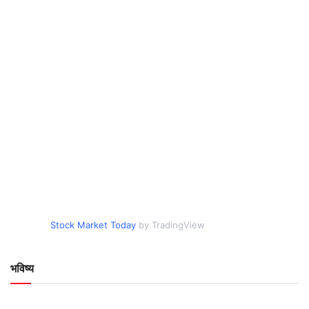
Stock Market Today
by TradingView
भविष्य