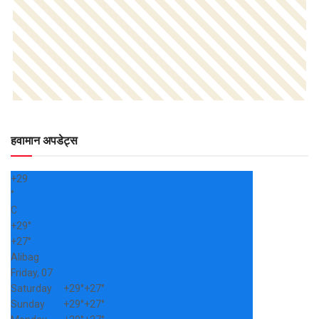
हवामान अपडेट्स
+
29
°
C
+
29°
+
27°
Alibag
Friday, 07
Saturday
+
29°
+
27°
Sunday
+
29°
+
27°