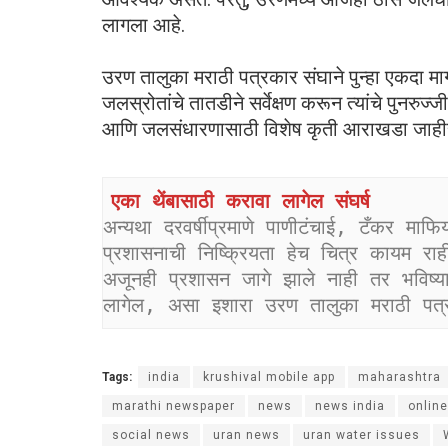
लागला आहे.
उरण तालुका मराठी पत्रकार संघाने पुन्हा एकदा म
जलस्रोतांचे तातडीने सर्वेक्षण करून त्यांचे पुनरुज्ज
आणि जलसंधारणासाठी विशेष कृती आराखडा जाहीर
एका थेंबासाठी करावा लागेल संघर्ष
अन्यथा दरवर्षीप्रमाणे पाणीटंचाई, टँकर मा
प्रशासनाची निष्क्रियता हेच चित्र कायम रा
अजूनही प्रशासन जागे झाले नाही तर भविष्यात
लागेल, असा इशारा उरण तालुका मराठी पत्
Tags:
india
krushival mobile app
maharashtra
marathi newspaper
news
news india
onlin
social news
uran news
uran water issues