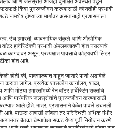
, तलाव आणि जलस्रोत आजही दुर्लक्षित अवस्थेत पडून
साफसफाई किंवा पुनरुज्जीवन करण्यासाठी कोणतीही प्रभावी
वठे नामशेष होण्याच्या मार्गावर असतानाही प्रशासनाला
रकल्प, उंच इमारती, व्यावसायिक संकुले आणि औद्योगिक
ेन वॉटर हार्वेस्टिंगची प्रभावी अंमलबजावणी होत नसल्याचे
वळ कागदावर असून, प्रत्यक्षात पावसाचे कोट्यवधी लिटर
 टीका होत आहे.
ा केली होती की, पावसाळ्यात वाहून जाणारे पाणी अडविले
ा करावा लागेल. प्रत्येक शासकीय कार्यालय, शाळा,
आणि मोठ्या इमारतींमध्ये रेन वॉटर हार्वेस्टिंग सक्तीचे
ाव आणि पारंपरिक जलस्रोतांचे पुनरुज्जीवन करण्यासाठी
रण्यात आले होते. मात्र, प्रशासनाने वेळेत पावले उचलली
ी आहे. पाऊस आणखी लांबला तर परिस्थिती अधिक गंभीर
्यानंतर बैठका घेण्यापेक्षा संकट येण्यापूर्वी नियोजन करणे
ण आणि कृती आराखडा नसल्याने नागरिकांमध्ये संताप वाढू