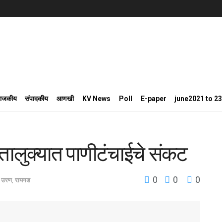
राजकीय
संपादकीय
आणखी
KV News
Poll
E-paper
june2021 to 2
ालुक्यात पाणीटंचाईचे संकट
0
0
0
उरण
,
रायगड