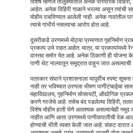
विशेष म्हणजे तालुक्यातील अनेक पारंपरिक विहिरी
आहेत. अनेक विहिरी गाळाने भरल्या असून त्यांची 
मोहीम राबविण्यात आलेली नाही. अनेक गावांतील पाण
त्याचे गांभीर्य नसल्याचा आरोप होत आहे.
दुसरीकडे उरणमध्ये मोठ्या प्रमाणात गृहनिर्माण प्
प्रकल्प उभे राहत आहेत. मात्र, या प्रकल्पांमध्ये र
वास्तव समोर येत आहे. अनेक ठिकाणी ही योजना के
पाणी थेट नाल्यातून समुद्रात वाहून जात असल्याची
पत्रकार संघाने प्रशासनाला यापूर्वीच स्पष्ट सूचन
नाही तर भविष्यात उरणला भीषण पाणीटंचाईचा सामन
महाविद्यालय, गृहनिर्माण सोसायटी, औद्योगिक प्रकल्प 
करणे गरजेचे आहे. तसेच बंद पडलेल्या विहिरी, तल
विशेष मोहीम हाती घेणे आवश्यक असल्याचेही नमूद क
नाहीत आणि आता उरणमध्ये पाणीकपातीची वेळ आल
होण्याची भीती व्यक्त केली जात आहे. संकट दारात आल
आवश्यक असते. परंतु, उरणमध्ये आजही ठोस जलधोर