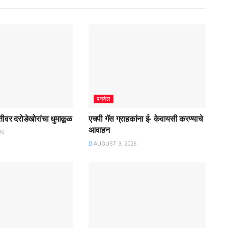
पनवेल
तगतीवर दरोडेखोरांचा धुमाकूळ
एचपी गॅस ग्राहकांना ई- केवायसी करण्याचे
आवाहन
26
AUGUST 3, 2026