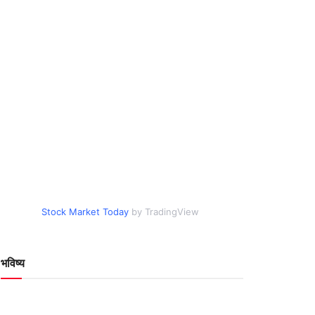
Stock Market Today
by TradingView
भविष्य