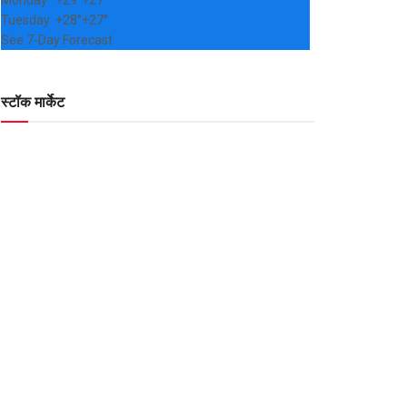
Monday
+
29°
+
27°
Tuesday
+
28°
+
27°
See 7-Day Forecast
स्टॉक मार्केट