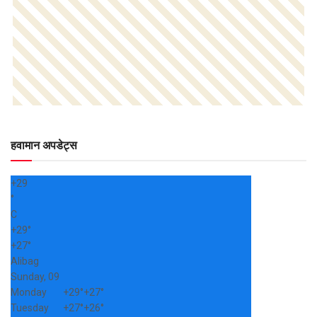
हवामान अपडेट्स
+
29
°
C
+
29°
+
27°
Alibag
Sunday, 09
Monday
+
29°
+
27°
Tuesday
+
27°
+
26°