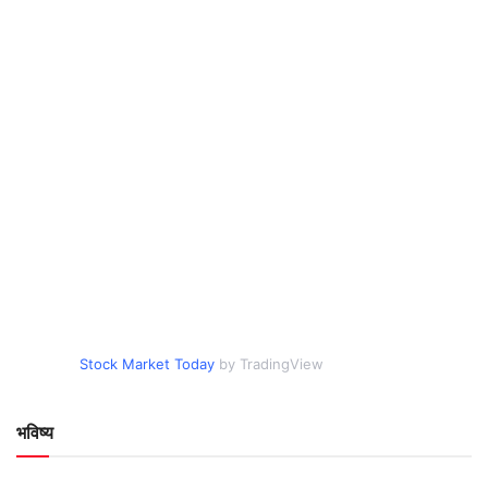
Stock Market Today
by TradingView
भविष्य