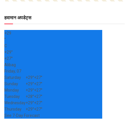
हवामान अपडेट्स
+
29
°
C
+
29°
+
27°
Alibag
Friday, 07
Saturday
+
29°
+
27°
Sunday
+
29°
+
27°
Monday
+
29°
+
27°
Tuesday
+
28°
+
27°
Wednesday
+
29°
+
27°
Thursday
+
29°
+
27°
See 7-Day Forecast