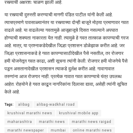
रस्त्याची अक्षरशः चाळण झाली आहे.
या रस्त्याची दुरुस्ती करण्याची मागणी पंडित पाटील यांनी केली आहे.
त्याचप्रमाणे पावसाळ्यानंतर या रस्त्याच्या दोन्ही बाजूने मोठ्या प्रमाणावर गवत
वाढले आहे. या वाढलेल्या गवतामुळे आजूबाजूचे दिसत नसल्याने अपघात
होण्याची शक्यता नाकारता येत नाही. त्यामुळे हे गवत तात्काळ कापण्याची गरज
आहे. मात्र, या प्रश्‍नाकडेदेखील जिल्हा प्रशासन डोळेझाक करीत आहे. जर
जिल्हा प्रशासनाकडे हे गवत कापण्यासाठीदेखील पैसे नसतील, तर रोजगार
हमी योजनेतून गवत काढा, अशी सूचना त्यांनी केली. रोजगार हमी योजनेचे पैसे
पडून असतानादेखील प्रशासन त्याकडे दुर्लक्ष करीत आहे. गावागावात
तरुणांना आज रोजगार नाही. प्रत्येक गावात गवत कापण्याचे यंत्र उपलब्ध
आहेत. रोहयोने हे गवत काढून नागरिकांना दिलासा द्यावा, असेही त्यांनी सूचित
केले आहे.
Tags:
alibag
alibag-wadkhal road
krushival marathi news
krushival mobile app
maharashtra
marathi news
marathi news raigad
marathi newspaper
mumbai
online marathi news