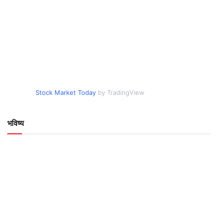
Stock Market Today
by TradingView
भविष्य