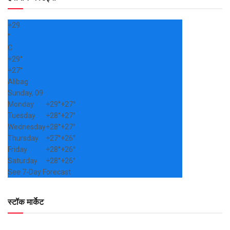
+
29
°
C
+
29°
+
27°
Alibag
Sunday, 09
Monday
+
29°
+
27°
Tuesday
+
28°
+
27°
Wednesday
+
28°
+
27°
Thursday
+
27°
+
26°
Friday
+
28°
+
26°
Saturday
+
28°
+
26°
See 7-Day Forecast
स्टॉक मार्केट