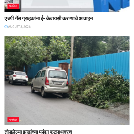
पनवेल
एचपी गॅस ग्राहकांना ई- केवायसी करण्याचे आवाहन
AUGUST 3, 2026
पनवेल
तोडलेल्या झाडांच्या फांद्या फुटपाथवरच