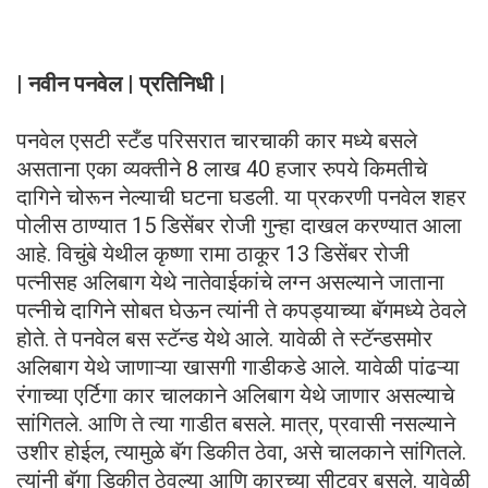
| नवीन पनवेल | प्रतिनिधी |
पनवेल एसटी स्टँड परिसरात चारचाकी कार मध्ये बसले
असताना एका व्यक्तीने 8 लाख 40 हजार रुपये किमतीचे
दागिने चोरून नेल्याची घटना घडली. या प्रकरणी पनवेल शहर
पोलीस ठाण्यात 15 डिसेंबर रोजी गुन्हा दाखल करण्यात आला
आहे. विचुंबे येथील कृष्णा रामा ठाकूर 13 डिसेंबर रोजी
पत्नीसह अलिबाग येथे नातेवाईकांचे लग्न असल्याने जाताना
पत्नीचे दागिने सोबत घेऊन त्यांनी ते कपड्याच्या बॅगमध्ये ठेवले
होते. ते पनवेल बस स्टॅन्ड येथे आले. यावेळी ते स्टॅन्डसमोर
अलिबाग येथे जाणाऱ्या खासगी गाडीकडे आले. यावेळी पांढऱ्या
रंगाच्या एर्टिगा कार चालकाने अलिबाग येथे जाणार असल्याचे
सांगितले. आणि ते त्या गाडीत बसले. मात्र, प्रवासी नसल्याने
उशीर होईल, त्यामुळे बॅग डिकीत ठेवा, असे चालकाने सांगितले.
त्यांनी बॅगा डिकीत ठेवल्या आणि कारच्या सीटवर बसले. यावेळी