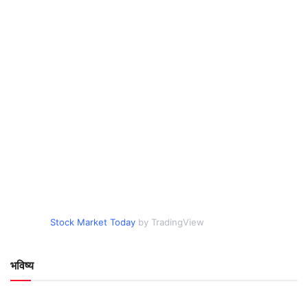
Stock Market Today
by TradingView
भविष्य