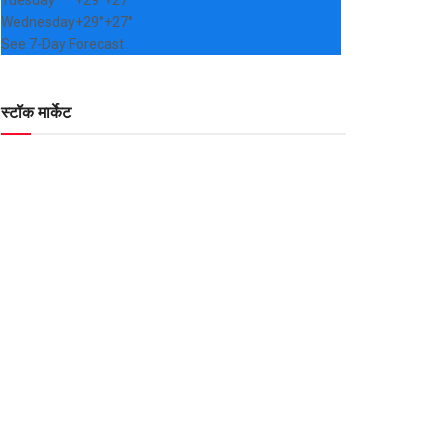
Tuesday
+
29°
+
27°
Wednesday
+
29°
+
27°
See 7-Day Forecast
स्टॉक मार्केट