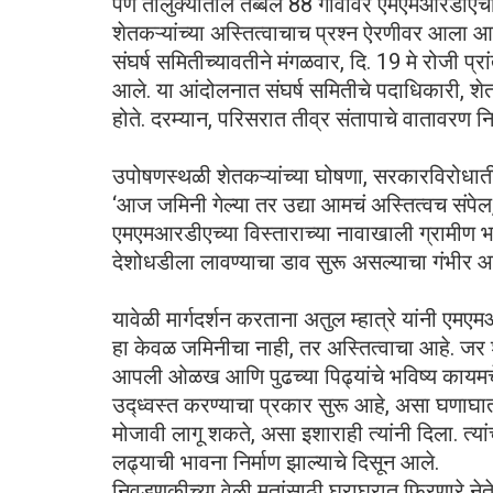
पेण तालुक्यातील तब्बल 88 गावांवर एमएमआरडीए
शेतकऱ्यांच्या अस्तित्वाचाच प्रश्न ऐरणीवर आला 
संघर्ष समितीच्यावतीने मंगळवार, दि. 19 मे रोजी प
आले. या आंदोलनात संघर्ष समितीचे पदाधिकारी, शेतक
होते. दरम्यान, परिसरात तीव्र संतापाचे वातावरण निर
उपोषणस्थळी शेतकऱ्यांच्या घोषणा, सरकारविरोधात
‌‘आज जमिनी गेल्या तर उद्या आमचं अस्तित्वच संपेल
एमएमआरडीएच्या विस्ताराच्या नावाखाली ग्रामीण भ
देशोधडीला लावण्याचा डाव सुरू असल्याचा गंभीर 
यावेळी मार्गदर्शन करताना अतुल म्हात्रे यांनी 
हा केवळ जमिनीचा नाही, तर अस्तित्वाचा आहे. ज
आपली ओळख आणि पुढच्या पिढ्यांचे भविष्य कायमच
उद्ध्वस्त करण्याचा प्रकार सुरू आहे, असा घणाघात त
मोजावी लागू शकते, असा इशाराही त्यांनी दिला. त्य
लढ्याची भावना निर्माण झाल्याचे दिसून आले.
निवडणुकीच्या वेळी मतांसाठी घराघरात फिरणारे नेत