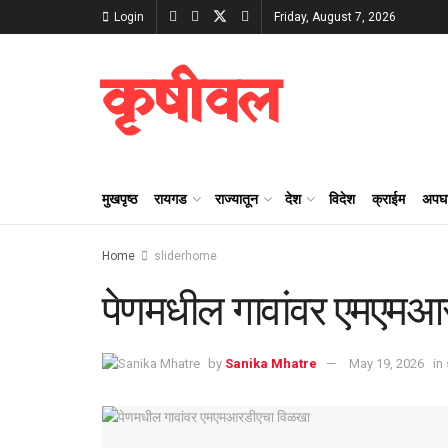
Login
Friday, August 7, 2026
कृषीवल
मुखपृष्ठ
रायगड
राज्यातून
देश
विदेश
क्राईम
अपघ
Home
sliderhome
पेणमधील गावांवर एमएमआ
by
Sanika Mhatre
May 19, 2026
in