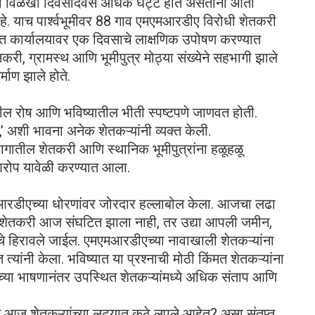
चा विळखा दिवसेंदिवस अधिक घट्ट होत असताना आता
आहे. याच पार्श्वभूमीवर 88 गाव एमएमआरडीए विरोधी शेतकरी
्रांत कार्यालयावर एक दिवसाचे लाक्षणिक उपोषण करण्यात
री, ग्रामस्थ आणि भूमीपुत्र मोठ्या संख्येने सहभागी झाले
्माण झाले होते.
ील रोष आणि भविष्यातील भीती स्पष्टपणे जाणवत होती.
,’ अशी भावना अनेक शेतकऱ्यांनी व्यक्त केली.
ागातील शेतकरी आणि स्थानिक भूमीपुत्रांना हळूहळू
आरोप यावेळी करण्यात आला.
एमएमआरडीएच्या धोरणांवर जोरदार हल्लाबोल केला. आजचा लढा
र शेतकरी आज संघटित झाला नाही, तर उद्या आपली जमीन,
े हिरावले जाईल. एमएमआरडीएच्या नावाखाली शेतकऱ्यांना
्यांनी केला. भविष्यात या प्रश्नाची मोठी किंमत शेतकऱ्यांना
ांच्या भाषणानंतर उपस्थित शेतकऱ्यांमध्ये अधिक संताप आणि
े आज शेतकऱ्यांच्या लढ्यात कुठे लपले आहेत? असा संतप्त