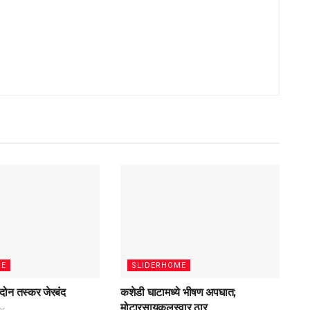
ME
SLIDERHOME
दोन तस्कर जेरबंद
कशेडी घाटामध्ये भीषण अपघात;
मोटारसायकलस्वार ठार