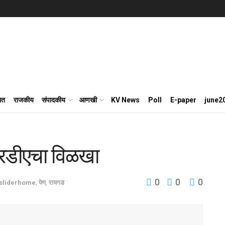
ात
राजकीय
संपादकीय
आणखी
KV News
Poll
E-paper
june2
रडीएचा विळखा
0
0
0
sliderhome
,
पेण
,
रायगड