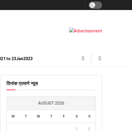
021 to 23Jan2023
दिनांक प्रमाणे न्यूस
AUGUST 2026
M
T
W
T
F
S
S
1
2